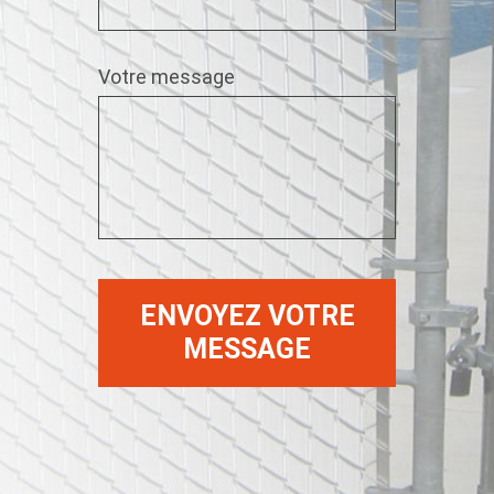
Votre message
*Le message est trop court.
*Ce champ est obligatoire.
ENVOYEZ VOTRE
MESSAGE